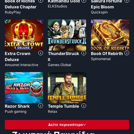
Book of Riches
Katmandu Gold
Sakura Fortune
ELKStudios
Deluxe Chapter
Epic Bloom
RubyPlay
Quickspin
Extra Crown
ThunderStruck
Book Of Rebirth
Spinomenal
Deluxe
II
Amusnet Interactive
Games Global
Razor Shark
Temple Tumble
Push gaming
Relax
Δείτε περισσότερα