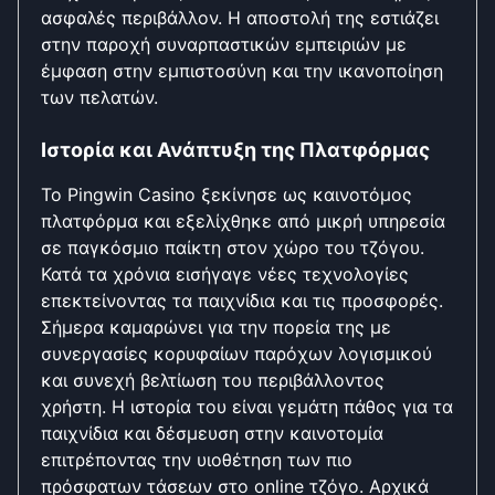
ασφαλές περιβάλλον. Η αποστολή της εστιάζει
στην παροχή συναρπαστικών εμπειριών με
έμφαση στην εμπιστοσύνη και την ικανοποίηση
των πελατών.
Ιστορία και Ανάπτυξη της Πλατφόρμας
Το Pingwin Casino ξεκίνησε ως καινοτόμος
πλατφόρμα και εξελίχθηκε από μικρή υπηρεσία
σε παγκόσμιο παίκτη στον χώρο του τζόγου.
Κατά τα χρόνια εισήγαγε νέες τεχνολογίες
επεκτείνοντας τα παιχνίδια και τις προσφορές.
Σήμερα καμαρώνει για την πορεία της με
συνεργασίες κορυφαίων παρόχων λογισμικού
και συνεχή βελτίωση του περιβάλλοντος
χρήστη. Η ιστορία του είναι γεμάτη πάθος για τα
παιχνίδια και δέσμευση στην καινοτομία
επιτρέποντας την υιοθέτηση των πιο
πρόσφατων τάσεων στο online τζόγο. Αρχικά