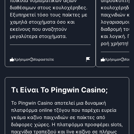
ποικιλία νομισματικών αξιών
απρόσκοπτη μ
διαθέσιμων στους κουλοχέρηδες.
κουλοχέρηδων
Εξυπηρετεί τόσο τους παίκτες με
παιχνιδιών και
χαμηλά στοιχήματα όσο και
λογαριασμού.
εκείνους που αναζητούν
διαδρομή του 
μεγαλύτερα στοιχήματα.
και λογική. Πέ
ροή χρήστη!
Χρήσιμο
Μοιραστείτε
Χρήσιμο
Μοιρα
Τι Είναι Το Pingwin Casino;
Το Pingwin Casino αποτελεί μια δυναμική
πλατφόρμα online τζόγου που παρέχει ευρεία
γκάμα καζίνο παιχνιδιών σε παίκτες από
διάφορες χώρες. Η πλατφόρμα προσφέρει slots,
παιχνίδια τραπεζιού και live καζίνο σε πλήρως