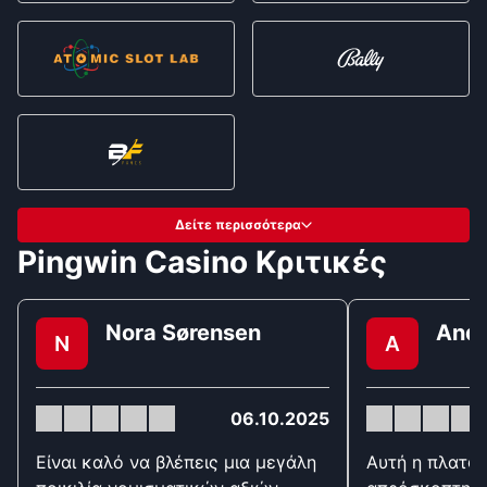
Δείτε περισσότερα
Pingwin Casino Κριτικές
Nora Sørensen
Ande
N
A
06.10.2025
Είναι καλό να βλέπεις μια μεγάλη
Αυτή η πλατφ