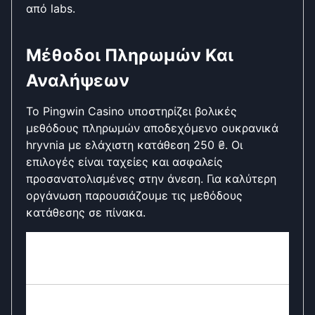
από labs.
Μέθοδοι Πληρωμών Και
Αναλήψεων
Το Pingwin Casino υποστηρίζει βολικές
μεθόδους πληρωμών αποδεχόμενο ουκρανικά
hryvnia με ελάχιστη κατάθεση 250 ₴. Οι
επιλογές είναι ταχείες και ασφαλείς
προσανατολισμένες στην άνεση. Για καλύτερη
οργάνωση παρουσιάζουμε τις μεθόδους
κατάθεσης σε πίνακα.
Μέθοδος
Χρόνος
Επεξεργασίας
Κάρτες
Άμεσο