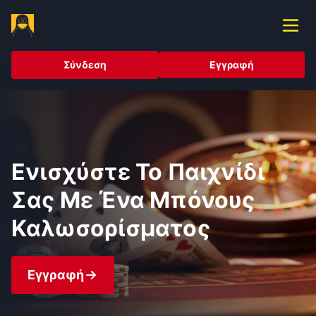
Σύνδεση
Εγγραφή
Ενισχύστε Το Παιχνίδι
Σας Με Ένα Μπόνους
Καλωσορίσματος
Εγγραφή