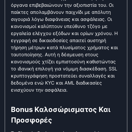
όργανα επιβεβαιώνουν την αξιοπιστία του. Οι
παίκτες απολαμβάνουν παιχνίδι με απόλυτη
σιγουριά λόγω διαφάνειας και ασφάλειας. Οι
κανονισμοί καλύπτουν υπεύθυνο τζόγο με
εργαλεία ελέγχου εξόδων και ορίων χρόνου. Η
εγγραφή σε δικαιοδοσίες απαιτεί αυστηρή
τήρηση μέτρων κατά πλυσίματος χρήματος και
ταυτοποίησης. Αυτή η δέσμευση στους
κανονισμούς χτίζει εμπιστοσύνη καθιστώντας
το ιδανική επιλογή για νόμιμη διασκέδαση. SSL
κρυπτογράφηση προστατεύει συναλλαγές και
δεδομένα ενώ KYC και AML διαδικασίες
ενισχύουν την ασφάλεια.
Bonus Καλοσώρισματος Και
Προσφορές