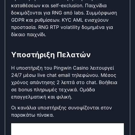
καταθέσεων και self-exclusion. Παιχνίδια
δοκιμάζονται για RNG από labs. Συμμόρφωση
GDPR και ρυθμίσεων. KYC AML ενισχύουν
προστασία. RNG RTP volatility δομημένα για
δίκαιο παιχνίδι.
Υποστήριξη Πελατών
Η υποστήριξη του Pingwin Casino λειτουργεί
24/7 μέσω live chat email τηλεφώνου. Μέσος
χρόνος απάντησης 2 λεπτά στο chat. Βοήθεια
σε bonus πληρωμές τεχνικά. Ομάδα
επαγγελματική και φιλική.
Οι κανάλια υποστήριξης συνοψίζονται στον
παρακάτω πίνακα.
Κανάλι
Διαθεσιμότητα
Χρόνος