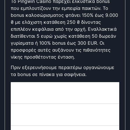
Το Pingwin Casino παρέχει ελκυστικά bonus
που εμπλουτίζουν την εμπειρία παικτών. Το
bonus καλοσώρισματος φτάνει 150% έως 9.000
₴ με ελάχιστη κατάθεση 250 ₴ δίνοντας
επιπλέον κεφάλαια από την αρχή. Εναλλακτικά
διατίθενται 5 ευρώ χωρίς κατάθεση 50 δωρεάν
γυρίσματα ή 100% bonus έως 300 EUR. Οι
προσφορές αυτές αυξάνουν τις πιθανότητες
νίκης προσθέτοντας ένταση.
Πριν εξερευνήσουμε περαιτέρω οργανώνουμε
τα bonus σε πίνακα για σαφήνεια.
Τύπος
Περιγραφή
Bonus
Bonus
Αύξηση καταθέσεων κατά
Κατάθεσης
συγκεκριμένο ποσοστό