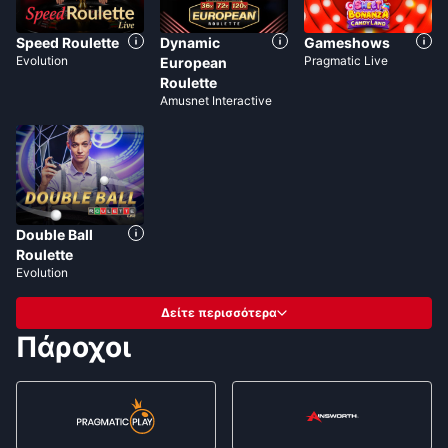
Speed Roulette
Dynamic
Gameshows
Evolution
Pragmatic Live
European
Roulette
Amusnet Interactive
Double Ball
Roulette
Evolution
Δείτε περισσότερα
Πάροχοι