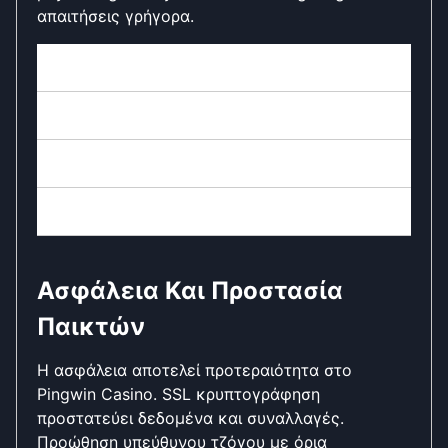
απαιτήσεις γρήγορα.
Παράμετρος
Λεπτομέρεια
Ελάχιστη Κατάθεση
250 ₴
Ημερήσιο Όριο Αναλήψεων
10.000 ₴
Χρόνος Αναλήψεων
1-3 ημέρες
Ασφάλεια Και Προστασία
Παικτών
Η ασφάλεια αποτελεί προτεραιότητα στο
Pingwin Casino. SSL κρυπτογράφηση
προστατεύει δεδομένα και συναλλαγές.
Προώθηση υπεύθυνου τζόγου με όρια