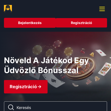
Bejelentkezés
Regisztráció
Növeld A Játékod Egy
Üdvözlő Bónusszal
Regisztráció