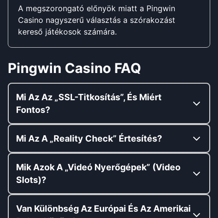
A megszorongató előnyök miatt a Pingwin
Casino nagyszerű választás a szórakozást
kereső játékosok számára.
Pingwin Casino FAQ
Mi Az Az „SSL-Titkosítás”, És Miért
Fontos?
Mi Az A „Reality Check” Értesítés?
Mik Azok A „videó Nyerőgépek” (Video
Slots)?
Van Különbség Az Európai És Az Amerikai