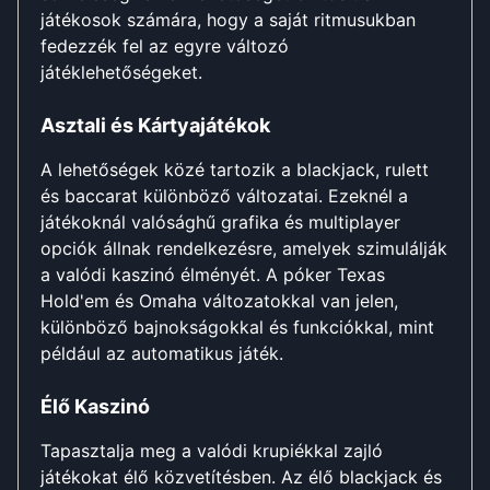
játékosok számára, hogy a saját ritmusukban
fedezzék fel az egyre változó
játéklehetőségeket.
Asztali és Kártyajátékok
A lehetőségek közé tartozik a blackjack, rulett
és baccarat különböző változatai. Ezeknél a
játékoknál valósághű grafika és multiplayer
opciók állnak rendelkezésre, amelyek szimulálják
a valódi kaszinó élményét. A póker Texas
Hold'em és Omaha változatokkal van jelen,
különböző bajnokságokkal és funkciókkal, mint
például az automatikus játék.
Élő Kaszinó
Tapasztalja meg a valódi krupiékkal zajló
játékokat élő közvetítésben. Az élő blackjack és