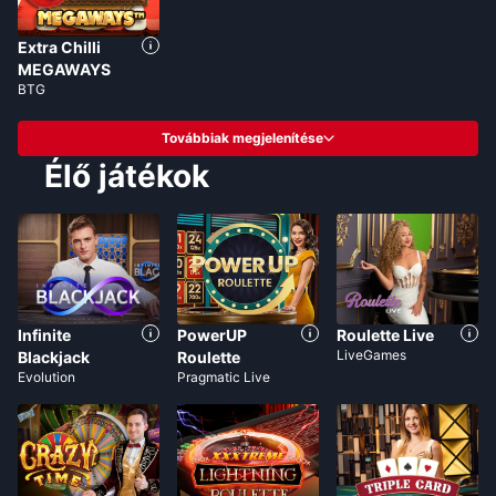
Extra Chilli
MEGAWAYS
BTG
Továbbiak megjelenítése
Élő játékok
Infinite
PowerUP
Roulette Live
LiveGames
Blackjack
Roulette
Evolution
Pragmatic Live