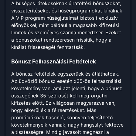
A hűséges játékosoknak újratöltési bónuszokat,
visszatérítéseket és hűségprogramokat kínálnak.
A VIP program hűségjutalmat biztosít exkluzív
előnyökkel, mint például a magasabb kifizetési
limitek és személyes számla menedzser. Ezeket
a bónuszokat rendszeresen frissítik, hogy a
kínálat frissességét fenntartsák.
Bónusz Felhasználási Feltételek
A bónusz feltételek egyszerűek és átláthatóak.
Az üdvözlő bónusz esetén x35-ös felhasználási
követelmény van, ami azt jelenti, hogy a bónusz
összegének 35-szörösét kell megforgatni
kifizetés előtt. Ez világosan magyarázva van,
hogy elkerüljék a félreértéseket. Más
promócióknak hasonló, könnyen teljesíthető
követelményeik vannak, nagy hangsúlyt fektetve
a tisztességre. Mindig javasolt megnézni a