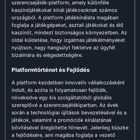
szerencsejáték-platform, amely különféle
kaszinójátékokat kínál játékosoknak számos
országból. A platform játékkínálata magában
foglalja a játékgépeket, asztali játékokat és élő
kaszinót, mindezt biztonságos környezetben. Az
oldal küldetése, hogy izgalmas játékélményeket
nyújtson, nagy hangsúlyt fektetve az ügyfél
bizalmára és elégedettségére.
Platformtörténet és Fejlődés
A platform kezdetben innovatív vállalkozásként
indult, és azóta is folyamatosan fejlődik,
növekedve egy kis szolgáltatóból globális
szereplővé a szerencsejátékiparban. Az évek
során a technológiai újítások bevezetésével és a
játékok, valamint a promóciók kínálatának
bővítésével öregbítette hírnevét. Jelenleg büszke
a fejlődésére, ami magába foglalja a vezető