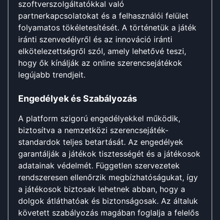
szoftverszolgáltatókkal való
partnerkapcsolatokat és a felhasználói felület
folyamatos tökéletesítését. A történetük a játék
iránti szenvedélyről és az innováció iránti
elkötelezettségről szól, amely lehetővé teszi,
hogy ők kínálják az online szerencsejátékok
legújabb trendjeit.
Engedélyek és Szabályozás
A platform szigorú engedélyekkel működik,
biztosítva a nemzetközi szerencsejáték-
standardok teljes betartását. Az engedélyek
garantálják a játékok tisztességét és a játékosok
adatainak védelmét. Független szervezetek
rendszeresen ellenőrzik megbízhatóságukat, így
a játékosok biztosak lehetnek abban, hogy a
dolgok átláthatóak és biztonságosak. Az általuk
követett szabályozás magában foglalja a felelős