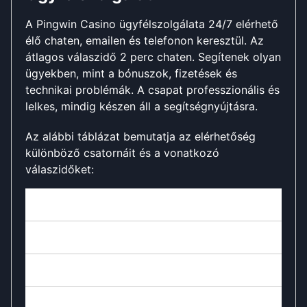
A Pingwin Casino ügyfélszolgálata 24/7 elérhető
élő chaten, emailen és telefonon keresztül. Az
átlagos válaszidő 2 perc chaten. Segítenek olyan
ügyekben, mint a bónuszok, fizetések és
technikai problémák. A csapat professzionális és
lelkes, mindig készen áll a segítségnyújtásra.
Az alábbi táblázat bemutatja az elérhetőség
különböző csatornáit és a vonatkozó
válaszidőket:
Csatorna
Elérhetőség
Válaszidő
Élő chat
24/7
Kb. 2 perc
Email
Éjjel-nappal
24 óra
Telefon
Egész nap
Azonnali