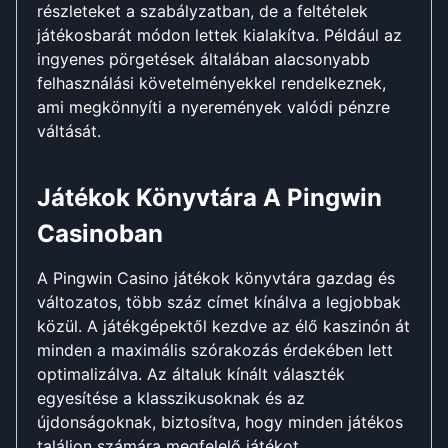
részleteket a szabályzatban, de a feltételek
játékosbarát módon lettek kialakítva. Például az
ingyenes pörgetések általában alacsonyabb
felhasználási követelményekkel rendelkeznek,
ami megkönnyíti a nyeremények valódi pénzre
váltását.
Játékok Könyvtára A Pingwin
Casinoban
A Pingwin Casino játékok könyvtára gazdag és
változatos, több száz címet kínálva a legjobbak
közül. A játékgépektől kezdve az élő kaszinón át
minden a maximális szórakozás érdekében lett
optimalizálva. Az általuk kínált választék
egyesítése a klasszikusoknak és az
újdonságoknak, biztosítva, hogy minden játékos
találjon számára megfelelő játékot.