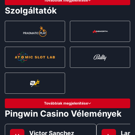
Továbbiak megjelenítése
Szolgáltatók
Továbbiak megjelenítése
Pingwin Casino Vélemények
Victor Sanchez
Lars